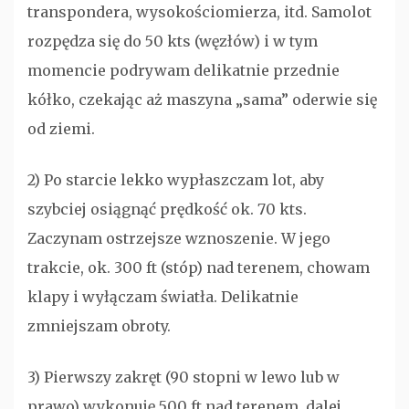
transpondera, wysokościomierza, itd. Samolot
rozpędza się do 50 kts (węzłów) i w tym
momencie podrywam delikatnie przednie
kółko, czekając aż maszyna „sama” oderwie się
od ziemi.
2) Po starcie lekko wypłaszczam lot, aby
szybciej osiągnąć prędkość ok. 70 kts.
Zaczynam ostrzejsze wznoszenie. W jego
trakcie, ok. 300 ft (stóp) nad terenem, chowam
klapy i wyłączam światła. Delikatnie
zmniejszam obroty.
3) Pierwszy zakręt (90 stopni w lewo lub w
prawo) wykonuję 500 ft nad terenem, dalej