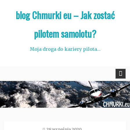
Skip
blog Chmurki eu – Jak zostać
to
content
pilotem samolotu?
Moja droga do kariery pilota…
28 września 2020