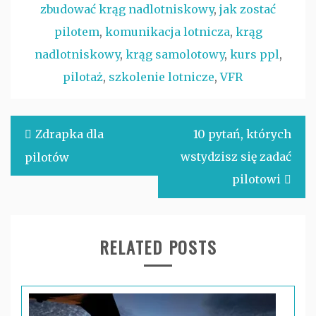
zbudować krąg nadlotniskowy
,
jak zostać
pilotem
,
komunikacja lotnicza
,
krąg
nadlotniskowy
,
krąg samolotowy
,
kurs ppl
,
pilotaż
,
szkolenie lotnicze
,
VFR
Nawigacja
Zdrapka dla
10 pytań, których
wpisu
wstydzisz się zadać
pilotów
pilotowi
RELATED POSTS