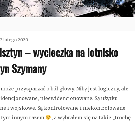
12 lutego 2020
sztyn – wycieczka na lotnisko
admin
tyn Szymany
Bez
może przysparzać o ból głowy. Niby jest logiczny, ale
kategorii
ewidencjonowane, nieewidencjonowane. Są użytku
lne i wojskowe. Są kontrolowane i niekontrolowane.
e o tym innym razem
Ja wybrałem się na takie „trochę