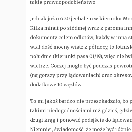
takie prawdopodobieństwo.
Jednak już o 6:20 jechałem w kierunku Modl
Kilka minut po siódmej wraz z paroma in
dokumenty celem odlotów, każdy w inną str
wiał dość mocny wiatr z północy, to lotn
południe (kierunki pasa 01/19), więc nie
wietrze. Gorzej mogło być podczas powrot
(najgorszy przy lądowaniach) oraz okreso
dodatkowe 10 węzłów.
To mi jakoś bardzo nie przeszkadzało, bo pr
takimi niedogodnościami niż gdzieś, gdzie
drugi krąg i ponowić podejście do lądow
Niemniej, świadomość, że może być różni