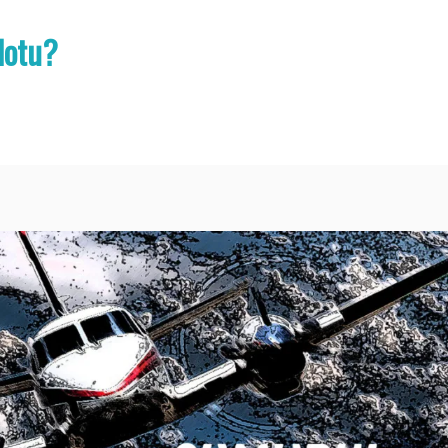
lotu?