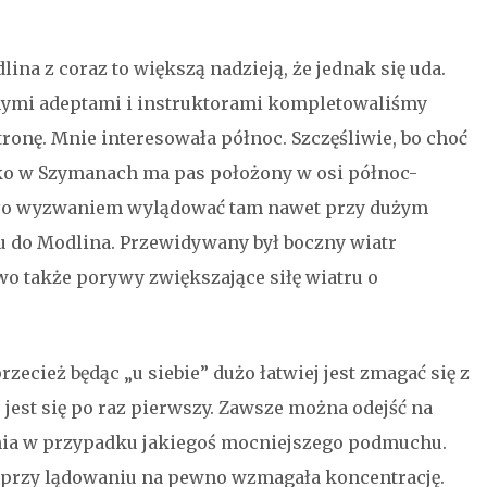
ina z coraz to większą nadzieją, że jednak się uda.
nymi adeptami i instruktorami kompletowaliśmy
onę. Mnie interesowała północ. Szczęśliwie, bo choć
isko w Szymanach ma pas położony w osi północ-
 było wyzwaniem wylądować tam nawet przy dużym
u do Modlina. Przewidywany był boczny wiatr
wo także porywy zwiększające siłę wiatru o
zecież będąc „u siebie” dużo łatwiej jest zmagać się z
 jest się po raz pierwszy. Zawsze można odejść na
ania w przypadku jakiegoś mocniejszego podmuchu.
e przy lądowaniu na pewno wzmagała koncentrację.