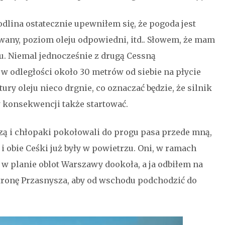
lina ostatecznie upewniłem się, że pogoda jest
any, poziom oleju odpowiedni, itd.. Słowem, że mam
u. Niemal jednocześnie z drugą Cessną
 w odległości około 30 metrów od siebie na płycie
ry oleju nieco drgnie, co oznaczać będzie, że silnik
w konsekwencji także startować.
szą i chłopaki pokołowali do progu pasa przede mną,
 i obie Ceśki już były w powietrzu. Oni, w ramach
 w planie oblot Warszawy dookoła, a ja odbiłem na
 stronę Przasnysza, aby od wschodu podchodzić do