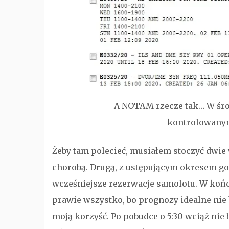
A NOTAM rzecze tak… W środ
kontrolowanym
Żeby tam polecieć, musiałem stoczyć dwie wa
chorobą. Drugą, z ustępującym okresem gor
wcześniejsze rezerwacje samolotu. W końcu
prawie wszystko, bo prognozy idealne nie 
moją korzyść. Po pobudce o 5:30 wciąż nie