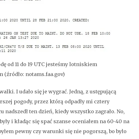
ę od 11 do 19 UTC jesteśmy lotniskiem
 (źródło: notams.faa.gov)
lki. I udało się je wygrać. Jedną, z ustępującą
szej pogody, przez którą odpadły mi cztery
 nadszedł ten dzień, kiedy wszystko zagrało. No,
były i kładąc się spać szanse oceniałem na 60-40 na
 byłem pewny czy warunki się nie pogorszą, bo było