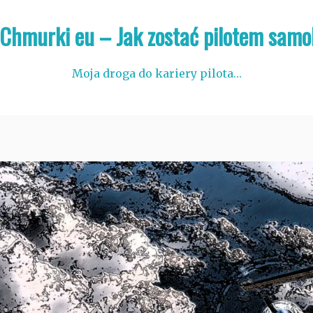
 Chmurki eu – Jak zostać pilotem samo
Moja droga do kariery pilota…