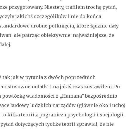
rze przygotowany. Niestety, trafiłem trochę pytań,
yczyły jakichś szczególików i nie do końca
standardowe drobne potknięcia, które łącznie dały
wań, ale patrząc obiektywnie: najważniejsze, że
alej.
ż tak jak w pytania z dwóch poprzednich
em stosowne notatki i na jakiś czas zostawiłem. Po
a powtórkę wiadomości z „Humana” bezpośrednio
zące budowy ludzkich narządów (głównie oko i ucho)
o kilka teorii z pogranicza psychologii i socjologii,
ytań dotyczących tychże teorii sprawiał, że nie