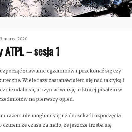
13 marca 2020
 ATPL – sesja 1
admin
Bez
rozpocząć zdawanie egzaminów i przekonać się czy
kategorii
skuteczne. Wiele razy zastanawiałem się nad taktyką i
znie udało się utrzymać wersję, o której pisałem w
 przedmiotów na pierwszy ogień.
nym razem nie mogłem się już doczekać rozpoczęcia
czułem że czasu za mało, że jeszcze trzeba się