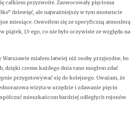
y się całkiem przyzwoite. Zaowocowały pięcioma
ylko” dziewięć, ale najważniejszy w tym momencie
olejne miesiące. Oswoiłem się ze specyficzną atmosferą
w piątek, 13-ego, co nie było oczywiste ze względu na
w Warszawie miałem łatwiej niż osoby przyjezdne, bo
ch, dzięki czemu każdego dnia rano mogłem zdać
tępnie przygotowywać się do kolejnego. Uważam, że
jednorazowa wizyta w urzędzie i zdawanie pięciu
współczuć mieszkańcom bardziej odległych rejonów.