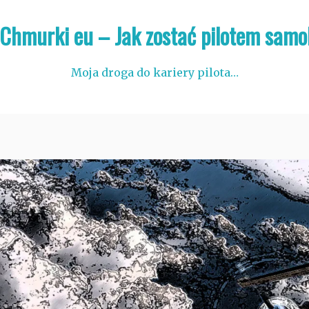
 Chmurki eu – Jak zostać pilotem samo
Moja droga do kariery pilota…