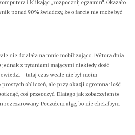
komputera i klikając „rozpocznij egzamin”. Okazało
wynik ponad 90% świadczy, że o farcie nie może być
le nie działała na mnie mobilizująco. Półtora dnia
e jednak z pytaniami mającymi niekiedy dość
wiedzi – tutaj czas wcale nie był moim
prostych obliczeń, ale przy okazji ogromna ilość
tknąć, coś przeoczyć. Dlatego jak zobaczyłem te
 rozczarowany. Poczułem ulgę, bo nie chciałbym