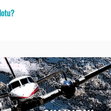
lotu?