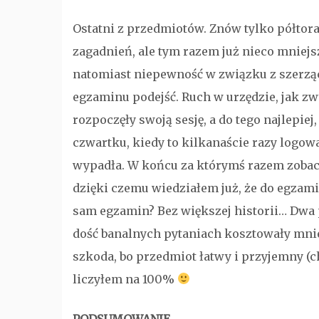
Ostatni z przedmiotów. Znów tylko półtor
zagadnień, ale tym razem już nieco mniejsz
natomiast niepewność w związku z szerząc
egzaminu podejść. Ruch w urzędzie, jak zwy
rozpoczęły swoją sesję, a do tego najlepiej
czwartku, kiedy to kilkanaście razy logowa
wypadła. W końcu za którymś razem zobacz
dzięki czemu wiedziałem już, że do egzami
sam egzamin? Bez większej historii… Dwa p
dość banalnych pytaniach kosztowały mni
szkoda, bo przedmiot łatwy i przyjemny (c
liczyłem na 100%
PODSUMOWANIE