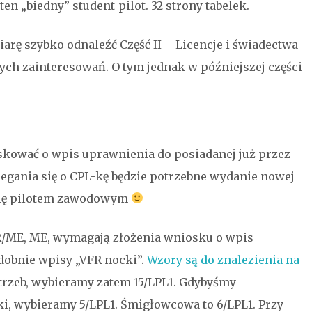
en „biedny” student-pilot. 32 strony tabelek.
arę szybko odnaleźć Część II – Licencje i świadectwa
zych zainteresowań. O tym jednak w późniejszej części
kować o wpis uprawnienia do posiadanej już przez
biegania się o CPL-kę będzie potrzebne wydanie nowej
y się pilotem zawodowym
IR/ME, ME, wymagają złożenia wniosku o wpis
odobnie wpisy „VFR nocki”.
Wzory są do znalezienia na
rzeb, wybieramy zatem 15/LPL1. Gdybyśmy
i, wybieramy 5/LPL1. Śmigłowcowa to 6/LPL1. Przy