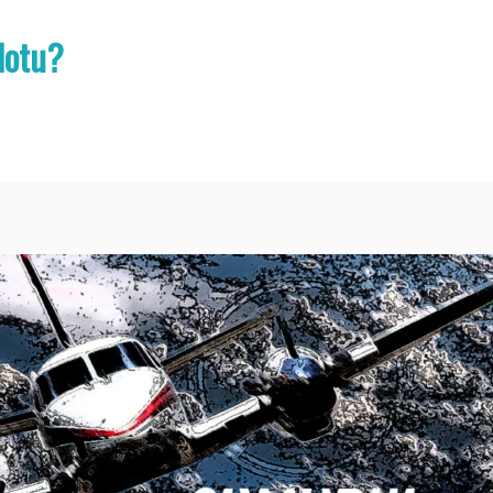
lotu?