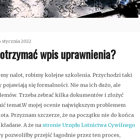
6 stycznia 2022
 otrzymać wpis uprawnienia?
admin
Bez
my nalot, robimy kolejne szkolenia. Przychodzi taki
kategorii
pojawiają się formalności. Nie ma ich dużo, ale
lemów. Trzeba zebrać kilka dokumentów i złożyć
ić temat.
W mojej ocenie największym problemem
ota. Przyznam szczerze, że na początku nie do końca
układane. A że na
stronie Urzędu Lotnictwa Cywilnego
ry pozwoliłby przejść łagodnie przez ten proces,