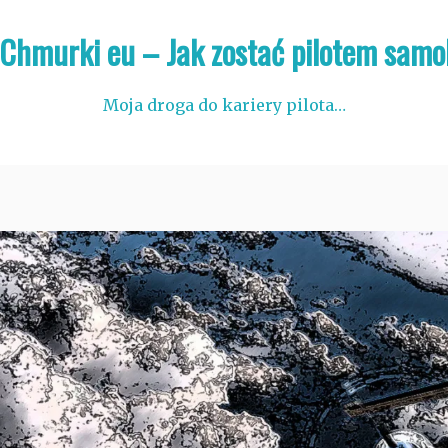
 Chmurki eu – Jak zostać pilotem samo
Moja droga do kariery pilota…