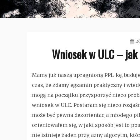
2
Wniosek w ULC – jak
Mamy już naszą upragnioną PPL-kę, buduje
czas, że zdamy egzamin praktyczny i wtedy 
mogą na początku przysporzyć nieco prob
wniosek w ULC. Postaram się nieco rozjaśn
może być pewna dezorientacja młodego pil
orientowałem się, w jaki sposób jest to po
nie istnieje żaden przyjazny algorytm, któ