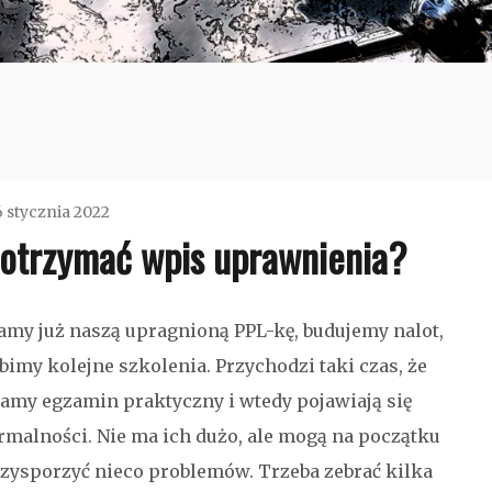
6 stycznia 2022
 otrzymać wpis uprawnienia?
admin
Bez
my już naszą upragnioną PPL-kę, budujemy nalot,
kategorii
bimy kolejne szkolenia. Przychodzi taki czas, że
amy egzamin praktyczny i wtedy pojawiają się
rmalności. Nie ma ich dużo, ale mogą na początku
zysporzyć nieco problemów. Trzeba zebrać kilka