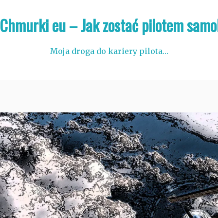
 Chmurki eu – Jak zostać pilotem samo
Moja droga do kariery pilota…