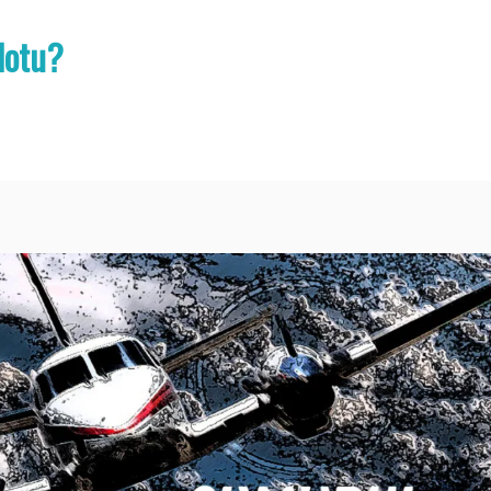
lotu?