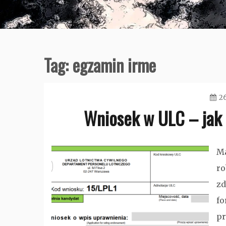
Tag:
egzamin irme
2
Wniosek w ULC – jak
Ma
ro
zd
fo
pr