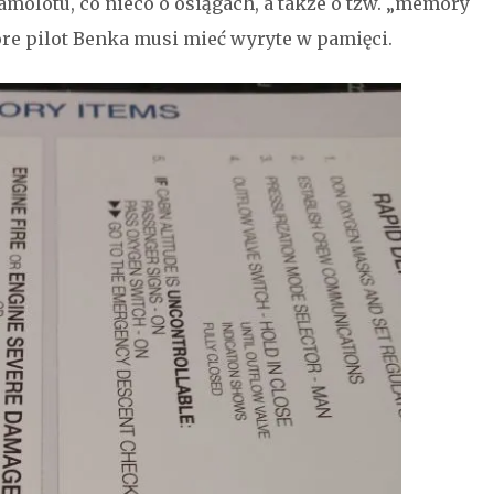
molotu, co nieco o osiągach, a także o tzw. „memory
óre pilot Benka musi mieć wyryte w pamięci.