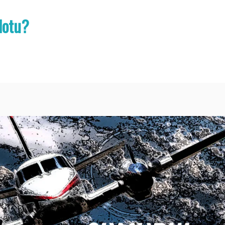
lotu?