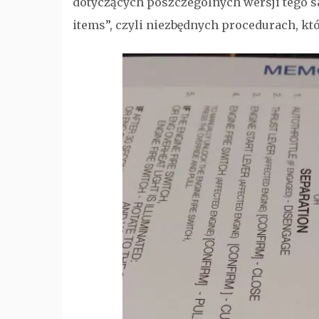
dotyczących poszczególnych wersji tego sa
items”, czyli niezbędnych procedurach, kt