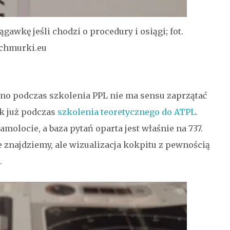
awkę jeśli chodzi o procedury i osiągi; fot.
chmurki.eu
no podczas szkolenia PPL nie ma sensu zaprzątać
ak już podczas
szkolenia teoretycznego do ATPL
.
olocie, a baza pytań oparta jest właśnie na 737.
e znajdziemy, ale wizualizacja kokpitu z pewnością
.