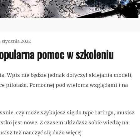
2 stycznia 2022
popularna pomoc w szkoleniu
admin
Bez
a. Wpis nie będzie jednak dotyczył sklejania modeli,
kategorii
ce pilotażu. Pomocnej pod wieloma względami i na
ssnie, czy może szykujesz się do type ratingu, musisz
stko jest nowe. Z czasem układasz sobie wiedzę na
isz też nauczyć się dużo więcej.