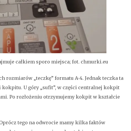
jmuje całkiem sporo miejsca; fot. chmurki.eu
ch rozmiarów „teczkę” formatu A-4. Jednak teczka ta
 kokpitu. U góry „sufit”, w części centralnej kokpit
ami. Po rozłożeniu otrzymujemy kokpit w kształcie
 Oprócz tego na odwrocie mamy kilka faktów