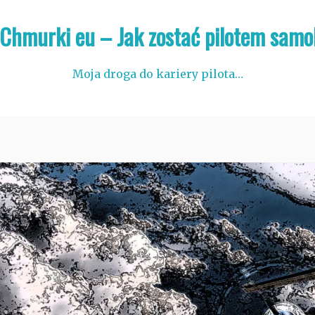
 Chmurki eu – Jak zostać pilotem samo
Moja droga do kariery pilota…