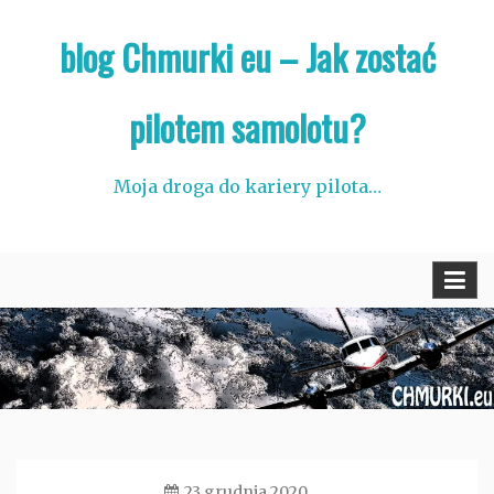
Skip
blog Chmurki eu – Jak zostać
to
content
pilotem samolotu?
Moja droga do kariery pilota…
23 grudnia 2020