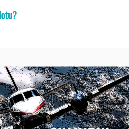
lotu?