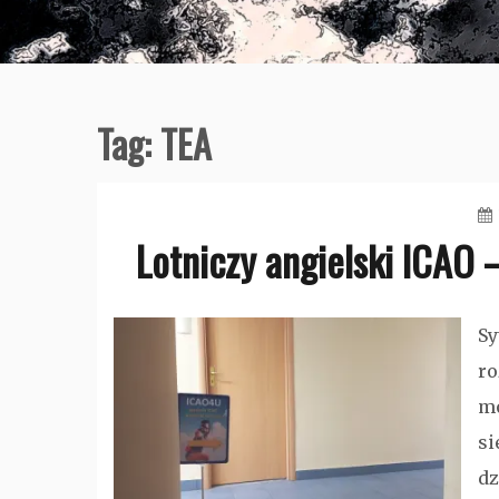
Tag:
TEA
Lotniczy angielski ICAO 
Sy
ro
mo
si
dz