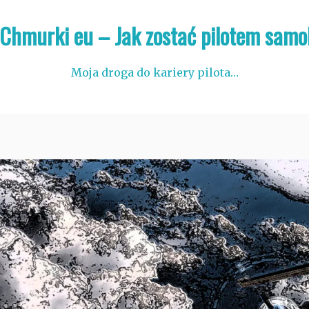
 Chmurki eu – Jak zostać pilotem samo
Moja droga do kariery pilota…