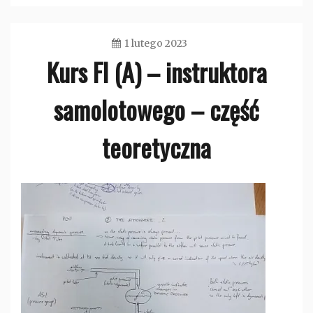
1 lutego 2023
Kurs FI (A) – instruktora
admin
samolotowego – część
teoretyczna
Bez
kategorii