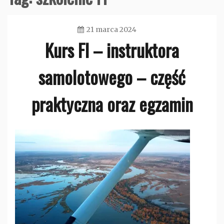
21 marca 2024
Kurs FI – instruktora
admin
samolotowego – część
praktyczna oraz egzamin
Bez
kategorii