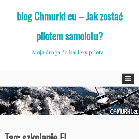
Skip
blog Chmurki eu – Jak zostać
to
content
pilotem samolotu?
Moja droga do kariery pilota…
Tag:
szkolenie FI