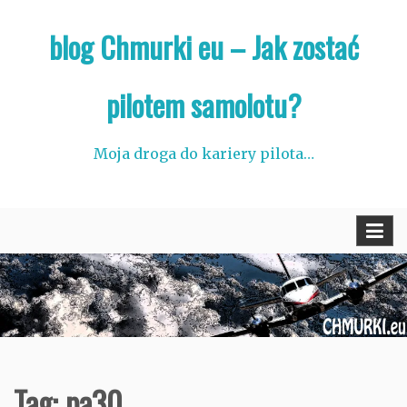
Skip
blog Chmurki eu – Jak zostać
to
content
pilotem samolotu?
Moja droga do kariery pilota…
Tag:
pa30