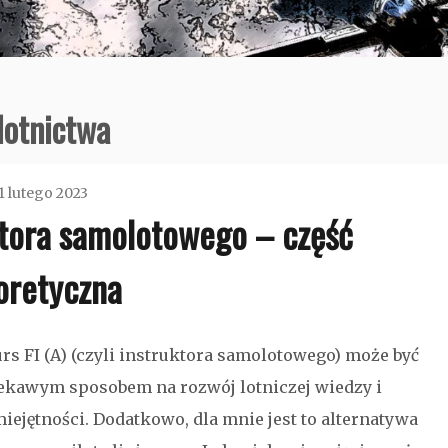
lotnictwa
1 lutego 2023
uktora samolotowego – część
admin
oretyczna
Bez
rs FI (A) (czyli instruktora samolotowego) może być
kategorii
ekawym sposobem na rozwój lotniczej wiedzy i
iejętności. Dodatkowo, dla mnie jest to alternatywa