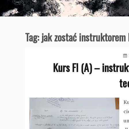
Tag:
jak zostać instruktorem 
Kurs FI (A) – instr
te
Ku
ci
um