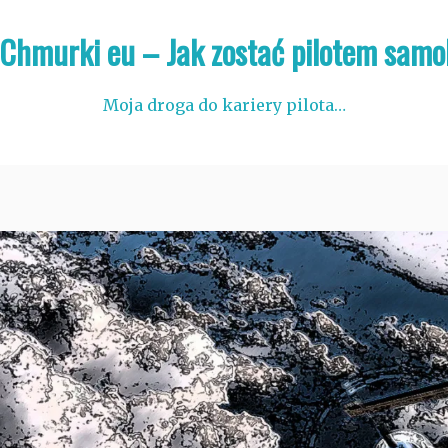
 Chmurki eu – Jak zostać pilotem samo
Moja droga do kariery pilota…