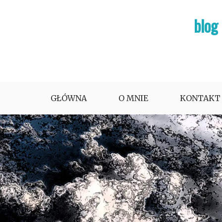
Skip
blog
to
content
GŁÓWNA
O MNIE
KONTAKT