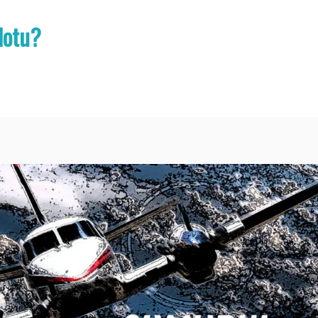
lotu?