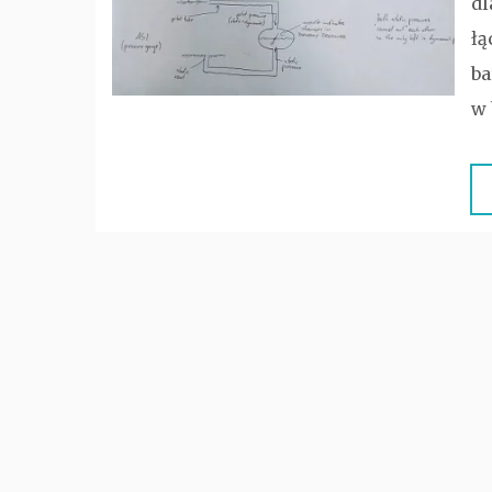
dl
łą
ba
w 