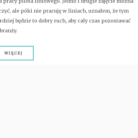
a pracy pilota liniowego. Jedno i drugie zajęcie można
czyć, ale póki nie pracuję w liniach, uznałem, że tym
rdziej będzie to dobry ruch, aby cały czas pozostawać
branży.
WIĘCEJ