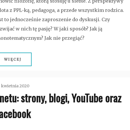
ówić filozofię, którą stosuję u siebie. Z perspektywy
lota z PPL-ką, pedagoga, a przede wszystkim rodzica.
st to jednocześnie zaproszenie do dyskusji. Czy
zwijać w nich tę pasję? W jaki sposób? Jak ją
monotematycznym? Jak nie przegiąć?
WIĘCEJ
 kwietnia 2020
netu: strony, blogi, YouTube oraz
admin
acebook
Bez