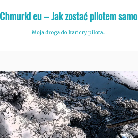
 Chmurki eu – Jak zostać pilotem samo
Moja droga do kariery pilota…