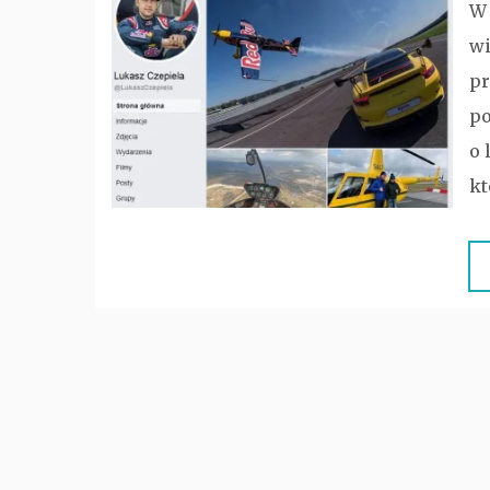
W 
wi
pr
po
o 
kt