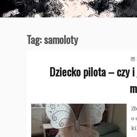
Tag:
samoloty
Dziecko pilota – czy i
m
Zb
o 
ki