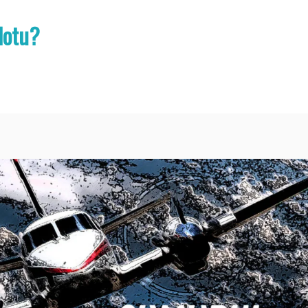
lotu?