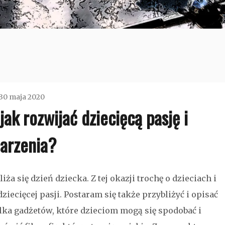
30 maja 2020
 jak rozwijać dziecięcą pasję i
admin
arzenia?
Bez
liża się dzień dziecka. Z tej okazji trochę o dzieciach i
kategorii
dziecięcej pasji. Postaram się także przybliżyć i opisać
lka gadżetów, które dzieciom mogą się spodobać i