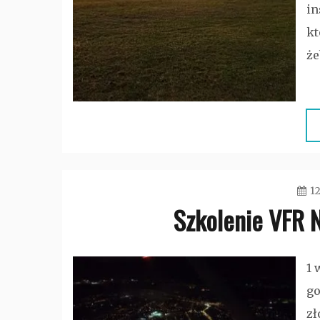
in
kt
że
12
Szkolenie VFR 
1 
go
zł