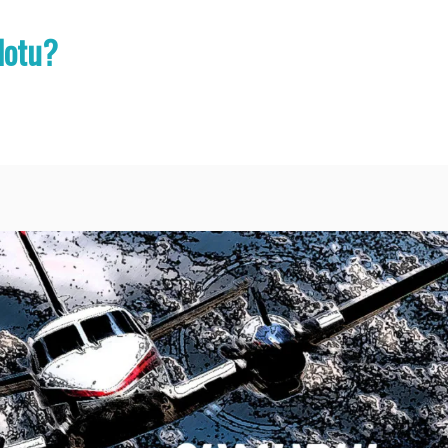
lotu?