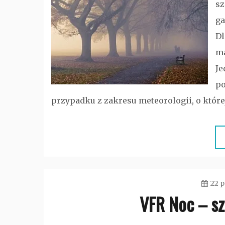
sz
ga
Dl
ma
Je
po
przypadku z zakresu meteorologii, o której
22 p
VFR Noc – sz