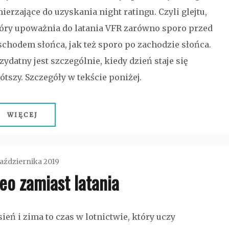
ierzające do uzyskania night ratingu. Czyli glejtu,
óry upoważnia do latania VFR zarówno sporo przed
chodem słońca, jak też sporo po zachodzie słońca.
zydatny jest szczególnie, kiedy dzień staje się
ótszy. Szczegóły w tekście poniżej.
WIĘCEJ
aździernika 2019
eo zamiast latania
admin
Bez
sień i zima to czas w lotnictwie, który uczy
kategorii