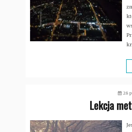
zm
kt
ws
Pr
kr
28 p
Lekcja met
Je