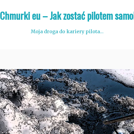
 Chmurki eu – Jak zostać pilotem samo
Moja droga do kariery pilota…