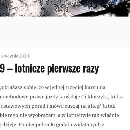
2 stycznia 2020
 – lotnicze pierwsze razy
admin
Bez
obrażasz sobie, że w jednej trzeciej kursu na
kategorii
mochodowe prawo jazdy ktoś daje Ci kluczyki, kilka
dstawowych porad i mówi: ruszaj na ulicę? Ja też
bie tego nie wyobrażam, a w lotnictwie tak właśnie
ę dzieje. Po niespełna 16 godzin wylatanych z