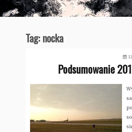
Tag:
nocka
1
Podsumowanie 2019
Wy
sa
po
so
si