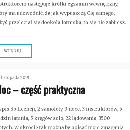
struktorem następuje krótki egzamin wewnętrzny,
óry ma udowodnić, że jak wypuszczą Cię samego,
byś przeleciał się dookoła lotniska, to się nie zabijesz.
WIĘCEJ
 listopada 2019
Noc – część praktyczna
admin
Bez
wpis do licencji, 2 samoloty, 3 noce, 3 instruktorów, 5
kategorii
dzin latania, 5 kręgów solo, 22 lądowania, 3500
otych. W skrócie tak można by opisać moje zmagania