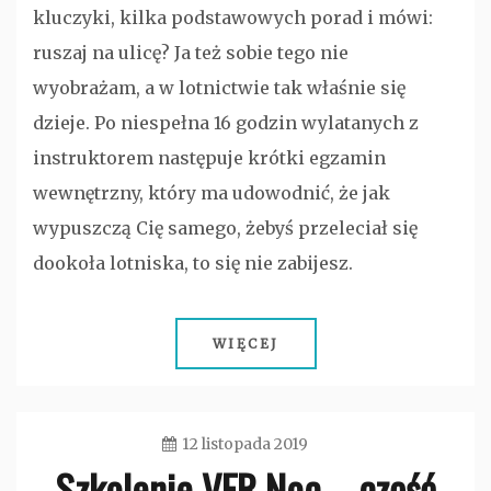
kluczyki, kilka podstawowych porad i mówi:
ruszaj na ulicę? Ja też sobie tego nie
wyobrażam, a w lotnictwie tak właśnie się
dzieje. Po niespełna 16 godzin wylatanych z
instruktorem następuje krótki egzamin
wewnętrzny, który ma udowodnić, że jak
wypuszczą Cię samego, żebyś przeleciał się
dookoła lotniska, to się nie zabijesz.
WIĘCEJ
12 listopada 2019
Szkolenie VFR Noc – część
admin