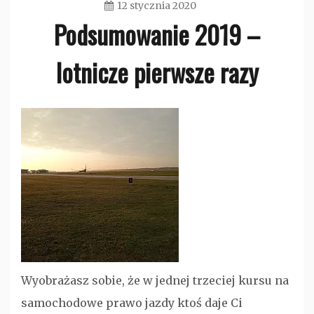
12 stycznia 2020
Podsumowanie 2019 –
admin
lotnicze pierwsze razy
Bez
kategorii
Wyobrażasz sobie, że w jednej trzeciej kursu na
samochodowe prawo jazdy ktoś daje Ci