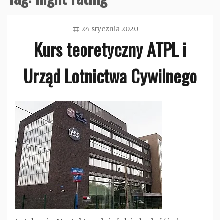
24 stycznia 2020
Kurs teoretyczny ATPL i
admin
Urząd Lotnictwa Cywilnego
Bez
kategorii