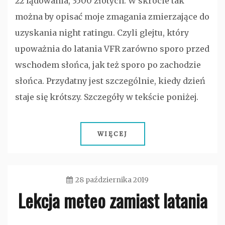
22 lądowania, 3500 złotych. W skrócie tak
można by opisać moje zmagania zmierzające do
uzyskania night ratingu. Czyli glejtu, który
upoważnia do latania VFR zarówno sporo przed
wschodem słońca, jak też sporo po zachodzie
słońca. Przydatny jest szczególnie, kiedy dzień
staje się krótszy. Szczegóły w tekście poniżej.
WIĘCEJ
28 października 2019
Lekcja meteo zamiast latania
admin
Bez