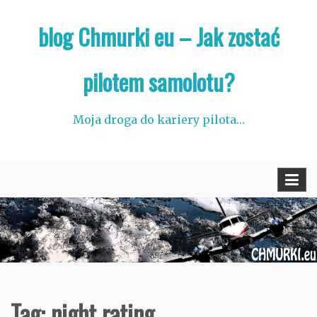
Skip
blog Chmurki eu – Jak zostać
to
content
pilotem samolotu?
Moja droga do kariery pilota…
Tag:
night rating