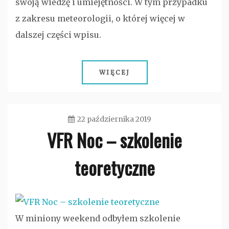
swoją wiedzę i umiejętności. W tym przypadku
z zakresu meteorologii, o której więcej w
dalszej części wpisu.
WIĘCEJ
22 października 2019
VFR Noc – szkolenie
admin
teoretyczne
Bez
kategorii
W miniony weekend odbyłem szkolenie