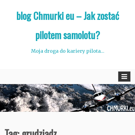
Skip
blog Chmurki eu – Jak zostać
to
content
pilotem samolotu?
Moja droga do kariery pilota…
Tag:
grudziądz