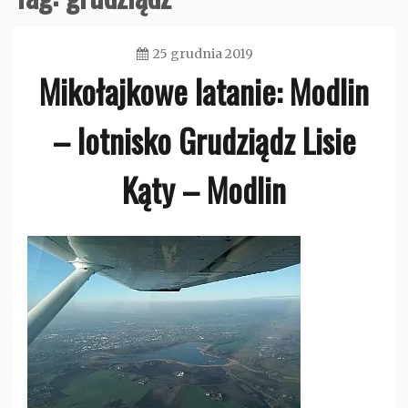
25 grudnia 2019
Mikołajkowe latanie: Modlin
admin
– lotnisko Grudziądz Lisie
Kąty – Modlin
Bez
kategorii